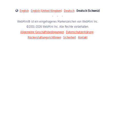
English
·
English (United Kingdom)
·
Deutsch
·
Deutsch (Schweiz)
WebMini® ist ein eingetragenes Markenzeichen von
WebMini Inc.
©
2001
-2026
WebMini Inc.
Alle Rechte vorbehalten.
Allgemeine Geschäftsbedingungen
·
Datenschutzerklärung
·
Rückerstattungsrichtlinien
·
Sicherheit
·
Kontakt