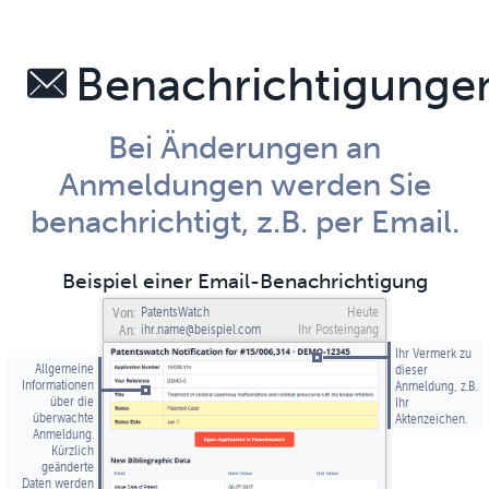
Benachrichtigunge
Bei Änderungen an
Anmeldungen werden Sie
benachrichtigt, z.B. per Email.
Beispiel einer Email-Benachrichtigung
PatentsWatch
Heute
Von:
ihr.name@beispiel.com
Ihr Posteingang
An:
Ihr Vermerk zu
Allgemeine
dieser
Informationen
Anmeldung, z.B.
über die
Ihr
überwachte
Aktenzeichen.
Anmeldung.
Kürzlich
geänderte
Daten werden