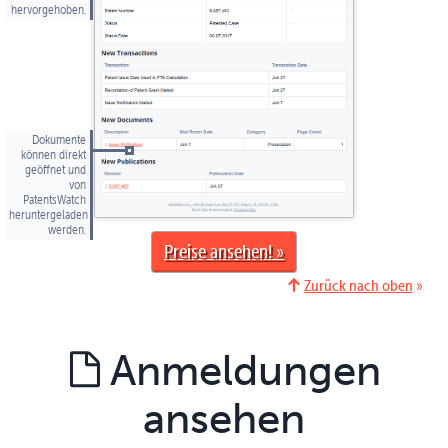
hervorgehoben.
Dokumente
können direkt
geöffnet und
von
PatentsWatch
heruntergeladen
werden.
Preise ansehen
Zurück nach oben
Anmeldungen
ansehen