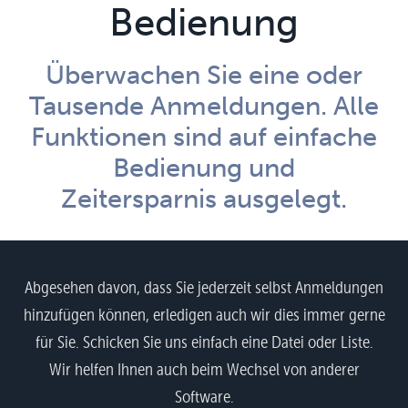
Bedienung
Überwachen Sie eine oder
Tausende Anmeldungen. Alle
Funktionen sind auf einfache
Bedienung und
Zeitersparnis ausgelegt.
Abgesehen davon, dass Sie jederzeit selbst Anmeldungen
hinzufügen können, erledigen auch wir dies immer gerne
für Sie. Schicken Sie uns einfach eine Datei oder Liste.
Wir helfen Ihnen auch beim Wechsel von anderer
Software.