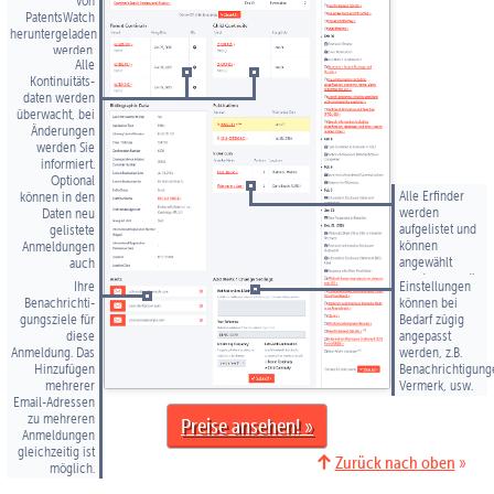
von
PatentsWatch
heruntergeladen
werden.
Alle
Kontinuitäts­
daten werden
überwacht, bei
Änderungen
werden Sie
informiert.
Optional
Alle Erfinder
können in den
werden
Daten neu
aufgelistet und
gelistete
können
Anmeldungen
angewählt
auch
werden, um die
automatisch zu
Ihre
Einstellungen
Datenbank nach
Ihrer
Benachrichti­
können bei
anderen
Überwachungs­
gungsziele für
Bedarf zügig
Anmeldungen
liste
diese
angepasst
des gleichen
hinzugefügt
Anmeldung. Das
werden, z.B.
Erfinders zu
werden.
Hinzufügen
Benachrichtigung
durchsuchen.
mehrerer
Vermerk, usw.
Email-Adressen
zu mehreren
Preise ansehen
Anmeldungen
gleich­zeitig ist
Zurück nach oben
möglich.