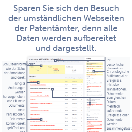
Sparen Sie sich den Besuch
der umständlichen Webseiten
der Patentämter, denn alle
Daten werden aufbereitet
und dargestellt.
Ihr
Schlüsselinformationen
persönlicher
wie der Status
Vermerk zu
Chrono­logische
der Anmeldung
dieser
Auflistung aller
sind direkt
Anmeldung (z.B.
Ereignisse,
ersichtlich.
Aktenzeichen).
Jüngste
inklusive
Änderungen
Transaktionen,
werden
Dokumenten,
hervorgehoben,
Zum gleichen
Publikationen,
wie z.B. neue
Datum
und
Dokumente,
mehrfach
Kontinuitäts­
neue
auftretende
daten.
Transaktionen,
Ereignisse oder
oder Status­
Dokumente
Dokumente
änderungen.
können direkt
werden
geöffnet und
zusammengefasst.