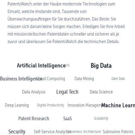
PatentsWatch unter der Haube modernste Technologien zum
Einsatz, welche imstande sind, Tausende von
Überwachungsaufträgen für Sie durchzuführen. Das Beste: Sie
müssen sich darum keine Sorgen machen. Erledigen Sie Ihre Arbeit
mit missionskritischen Patentdaten schneller und sicherer als je
zuvor und überlassen Sie PatentsWatch die technischen Details.
Artificial Intelligence
Big Data
IP5
Business Intelligence
Cloud Computing
Data Mining
Dark Data
Legal Tech
Data Analysis
Data Science
Machine Lear
Deep Learning
Digital Productivity
Innovation Management
Patent Research
SaaS
Scalability
Security
Self-Service Analytics
Serverless Architecture
Submarine Patents